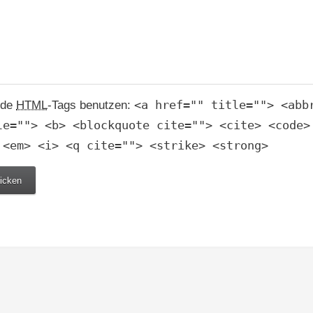
<a href="" title=""> <abb
nde
HTML
-Tags benutzen:
le=""> <b> <blockquote cite=""> <cite> <code>
 <em> <i> <q cite=""> <strike> <strong>