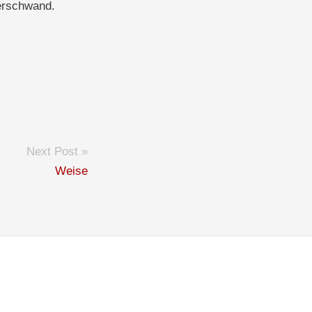
verschwand.
Next Post »
Weise