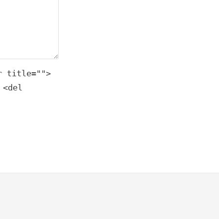
r title="">
 <del