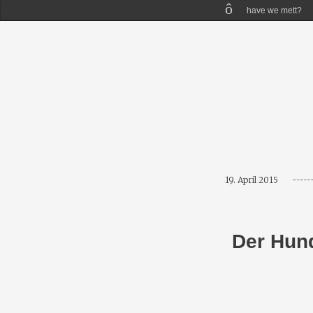
have we mett?
19. April 2015
Der Hund