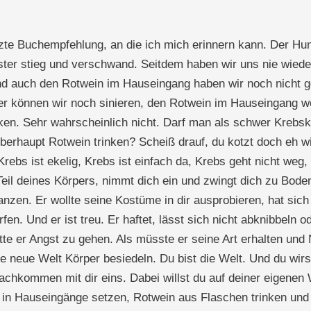
zte Buchempfehlung, an die ich mich erinnern kann. Der Hun
ter stieg und verschwand. Seitdem haben wir uns nie wiede
nd auch den Rotwein im Hauseingang haben wir noch nicht 
r können wir noch sinieren, den Rotwein im Hauseingang we
nken. Sehr wahrscheinlich nicht. Darf man als schwer Krebsk
berhaupt Rotwein trinken? Scheiß drauf, du kotzt doch eh wi
Krebs ist ekelig, Krebs ist einfach da, Krebs geht nicht weg, 
Teil deines Körpers, nimmt dich ein und zwingt dich zu Boden
tanzen. Er wollte seine Kostüme in dir ausprobieren, hat sich
n. Und er ist treu. Er haftet, lässt sich nicht abknibbeln o
hätte er Angst zu gehen. Als müsste er seine Art erhalten u
se neue Welt Körper besiedeln. Du bist die Welt. Und du wir
Nachkommen mit dir eins. Dabei willst du auf deiner eigenen 
 in Hauseingänge setzen, Rotwein aus Flaschen trinken und